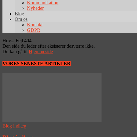
Kommunikation
Nyheder
Blog
Om os
Kontakt
GDPR
Hov... Fejl 404
Den side du leder efter eksisterer desværre ikke.
Du kan gå til
Hjemmeside
VORES SENESTE ARTIKLER
Blog indlæg