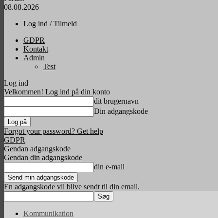
08.08.2026
Log ind / Tilmeld
GDPR
Kontakt
Admin
Test
Log ind
Velkommen! Log ind på din konto
dit brugernavn
Din adgangskode
Forgot your password? Get help
GDPR
Gendan adgangskode
Gendan din adgangskode
din e-mail
En adgangskode vil blive sendt til din email.
Kommunikation