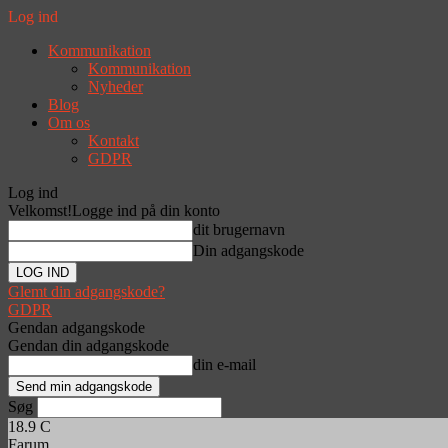
Log ind
Kommunikation
Kommunikation
Nyheder
Blog
Om os
Kontakt
GDPR
Log ind
Velkomst!
Logge ind på din konto
dit brugernavn
Din adgangskode
Glemt din adgangskode?
GDPR
Gendan adgangskode
Gendan din adgangskode
din e-mail
Søg
18.9
C
Farum