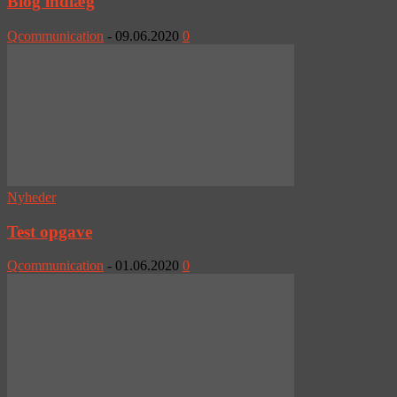
Blog indlæg
Qcommunication
-
09.06.2020
0
Nyheder
Test opgave
Qcommunication
-
01.06.2020
0